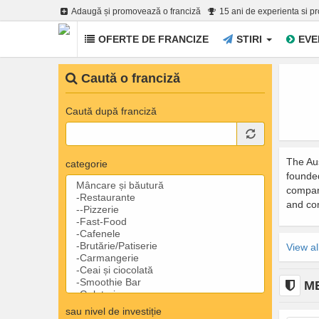
Adaugă și promovează o franciză
15 ani de experienta si p
OFERTE DE FRANCIZE
STIRI
EVE
Mergi la conţinutul principal
Caută o franciză
Caută după franciză
The Aus
categorie
founded
compani
and co
View a
ME
sau nivel de investiție