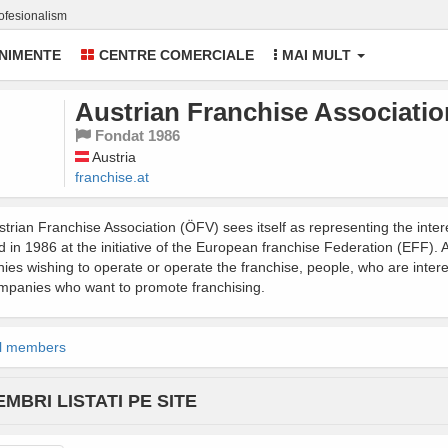
rofesionalism
NIMENTE
CENTRE COMERCIALE
MAI MULT
Austrian Franchise Associatio
Fondat
1986
Austria
franchise.at
(link is external)
trian Franchise Association (ÖFV) sees itself as representing the inter
 in 1986 at the initiative of the European franchise Federation (EFF)
es wishing to operate or operate the franchise, people, who are inter
mpanies who want to promote franchising.
ll members
(link is external)
MBRI LISTATI PE SITE