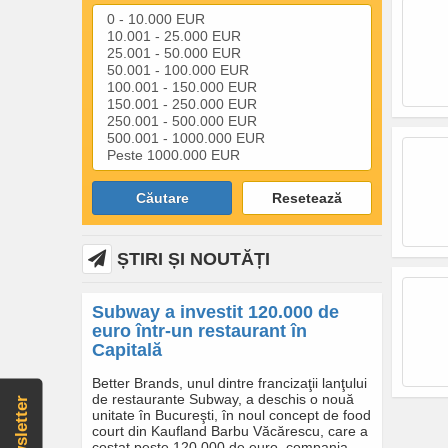
Căutare
Resetează
ȘTIRI ȘI NOUTĂȚI
Subway a investit 120.000 de
euro într-un restaurant în
Capitală
Better Brands, unul dintre francizaţii lanţului
de restaurante Subway, a deschis o nouă
Newsletter
unitate în Bucureşti, în noul concept de food
court din Kaufland Barbu Văcărescu, care a
costat peste 120.000 de euro, compania