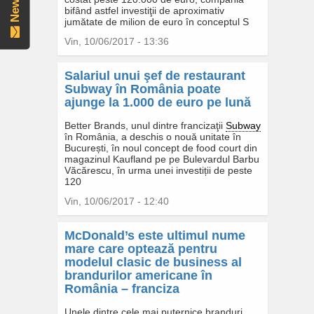
bifând astfel investiţii de aproximativ
jumătate de milion de euro în conceptul S
Vin, 10/06/2017 - 13:36
Salariul unui şef de restaurant
Subway în România poate
ajunge la 1.000 de euro pe lună
Better Brands, unul dintre francizaţii
Subway
în România, a deschis o nouă unitate în
București, în noul concept de food court din
magazinul Kaufland pe pe Bulevardul Barbu
Văcărescu, în urma unei investiții de peste
120
Vin, 10/06/2017 - 12:40
McDonald’s este ultimul nume
mare care optează pentru
modelul clasic de business al
brandurilor americane în
România – franciza
Unele dintre cele mai puternice bran­duri