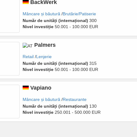
BackWerk
Mâncare și băutură
Brutărie/Patiserie
Număr de unități (internațional)
300
Nivel investiție
50.001 - 100.000 EUR
Palmers
Retail
Lenjerie
Număr de unități (internațional)
315
Nivel investiție
50.001 - 100.000 EUR
Vapiano
Mâncare și băutură
Restaurante
Număr de unități (internațional)
130
Nivel investiție
250.001 - 500.000 EUR