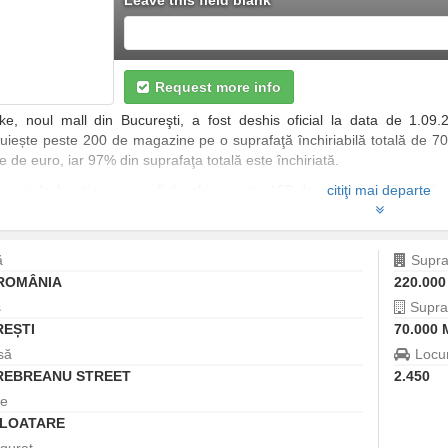
Leave this field blank
Request more info
ke, noul mall din Bucureşti, a fost deshis oficial la data de 1.09.
uiește peste 200 de magazine pe o suprafaţă închiriabilă totală de 70.
e de euro, iar 97% din suprafaţa totală este închiriată.
ma zi de funcționare vor fi deschise peste 160 de magazine. Centrul c
citiţi mai departe
 21, Play Park, Lanidor, Lynne, sau 4F, dar şi marii jucători de pe piaţă
ă
Supra
ROMÂNIA
220.000
ș
Supra
EȘTI
70.000 
să
Locu
 REBREANU STREET
2.450
re
PLOATARE