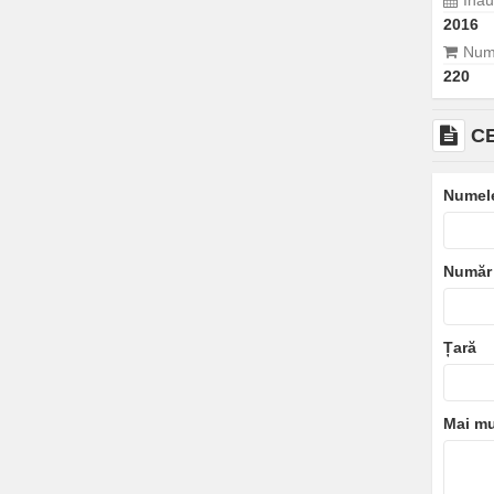
Ina
2016
Num
220
C
Numel
Număr 
Țară
Mai mu