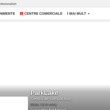
rofesionalism
NIMENTE
CENTRE COMERCIALE
MAI MULT
ParkLake
Centru de cumpărături
Media:
3.8
(
4
votes)