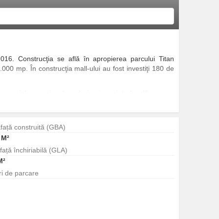
2016. Construcţia se află în apropierea parcului Titan
000 mp. În construcţia mall-ului au fost investiţi 180 de
omercial va veni cu branduri noi pe piaţa locală precum
...
față construită (GBA)
 M²
față închiriabilă (GLA)
M²
ri de parcare