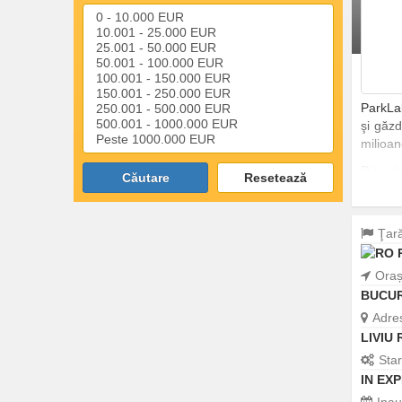
ParkLa
şi găzd
milioan
Din pri
Căutare
Resetează
Forever
Ţar
Ora
BUCUR
Adre
LIVIU
Sta
IN EX