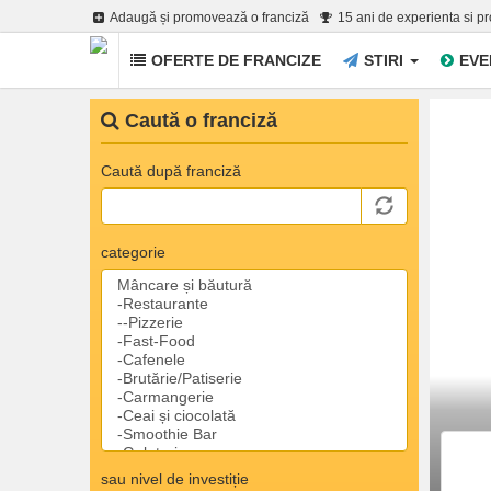
Adaugă și promovează o franciză
15 ani de experienta si p
OFERTE DE FRANCIZE
STIRI
EVE
Mergi
Caută o franciză
la
conţinutul
principal
Caută după franciză
categorie
sau nivel de investiție