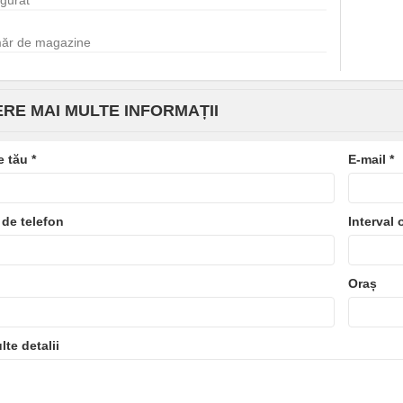
ugurat
ăr de magazine
ERE MAI MULTE INFORMAȚII
e tău
*
E-mail
*
de telefon
Interval 
Oraș
lte detalii