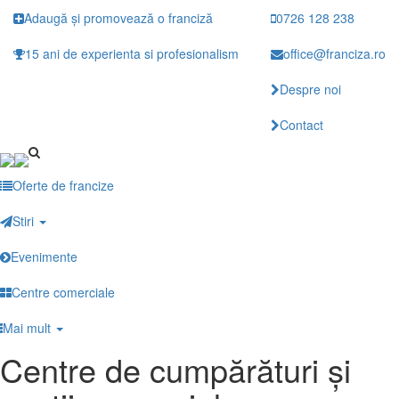
Mergi
Adaugă și promovează o franciză
0726 128 238
la
conţinutul
15 ani de experienta si profesionalism
office@franciza.ro
principal
Despre noi
Contact
Oferte de francize
Stiri
Evenimente
Centre comerciale
Mai mult
Centre de cumpărături și