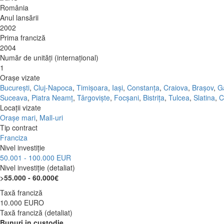
România
Anul lansării
2002
Prima franciză
2004
Număr de unități (internațional)
1
Orașe vizate
București
,
Cluj-Napoca
,
Timișoara
,
Iași
,
Constanța
,
Craiova
,
Brașov
,
Ga
Suceava
,
Piatra Neamț
,
Târgoviște
,
Focșani
,
Bistrița
,
Tulcea
,
Slatina
,
C
Locații vizate
Orașe mari
,
Mall-uri
Tip contract
Franciza
Nivel investiție
50.001 - 100.000 EUR
Nivel investiție (detaliat)
>55.000 - 60.000€
Taxă franciză
10.000 EURO
Taxă franciză (detaliat)
Bunuri in custodie