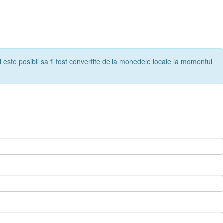
 și este posibil sa fi fost convertite de la monedele locale la momentul