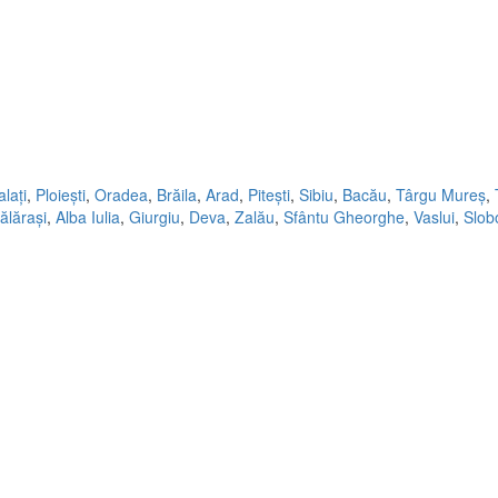
lați
,
Ploiești
,
Oradea
,
Brăila
,
Arad
,
Pitești
,
Sibiu
,
Bacău
,
Târgu Mureș
,
ălărași
,
Alba Iulia
,
Giurgiu
,
Deva
,
Zalău
,
Sfântu Gheorghe
,
Vaslui
,
Slob