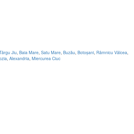
Târgu Jiu
,
Baia Mare
,
Satu Mare
,
Buzău
,
Botoșani
,
Râmnicu Vâlcea
,
ozia
,
Alexandria
,
Miercurea Ciuc