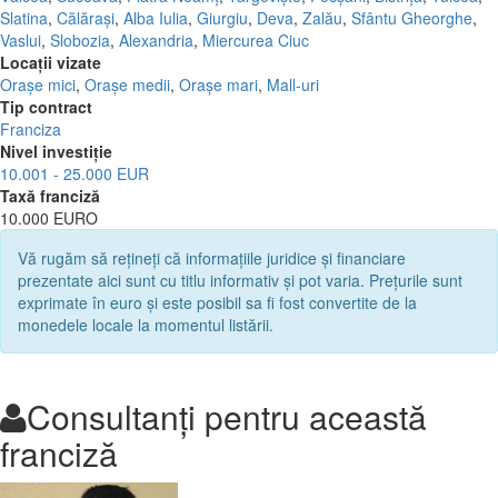
Slatina
,
Călărași
,
Alba Iulia
,
Giurgiu
,
Deva
,
Zalău
,
Sfântu Gheorghe
,
Vaslui
,
Slobozia
,
Alexandria
,
Miercurea Ciuc
Locații vizate
Orașe mici
,
Orașe medii
,
Orașe mari
,
Mall-uri
Tip contract
Franciza
Nivel investiție
10.001 - 25.000 EUR
Taxă franciză
10.000 EURO
Vă rugăm să rețineți că informațiile juridice și financiare
prezentate aici sunt cu titlu informativ și pot varia. Prețurile sunt
exprimate în euro și este posibil sa fi fost convertite de la
monedele locale la momentul listării.
Consultanți pentru această
franciză