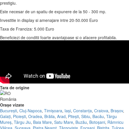
prestigiu.
Este necesar de un spatiu de expunere de la 50 - 300 mp.
Investitie in display si amenajare intre 20-50.000 Euro
Taxa de Franciza: 5.000 Euro
Beneficiezi de conditii foarte avantajoase si o afacere profitabila.
Țara de origine
România
Orașe vizate
București
,
Cluj-Napoca
,
Timișoara
,
Iași
,
Constanța
,
Craiova
,
Brașov
,
Galați
,
Ploiești
,
Oradea
,
Brăila
,
Arad
,
Pitești
,
Sibiu
,
Bacău
,
Târgu
Mureș
,
Târgu Jiu
,
Baia Mare
,
Satu Mare
,
Buzău
,
Botoșani
,
Râmnicu
Vâlcea
,
Suceava
,
Piatra Neamț
,
Târgoviște
,
Focșani
,
Bistrița
,
Tulcea
,