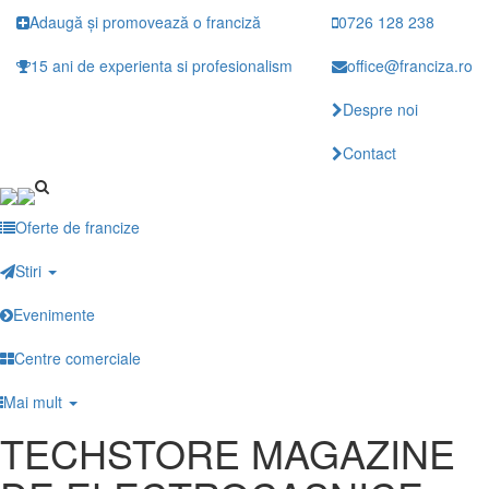
Mergi
Adaugă și promovează o franciză
0726 128 238
la
conţinutul
15 ani de experienta si profesionalism
office@franciza.ro
principal
Despre noi
Contact
Oferte de francize
Stiri
Evenimente
Centre comerciale
Mai mult
TECHSTORE MAGAZINE