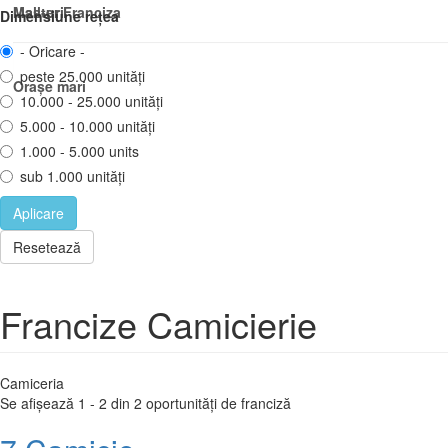
Master Franciza
Mall-uri
Dimensiune rețea
- Oricare -
peste 25.000 unități
Orașe mari
10.000 - 25.000 unități
5.000 - 10.000 unități
1.000 - 5.000 units
sub 1.000 unități
Aplicare
Resetează
Francize Camicierie
Camiceria
Se afișează 1 - 2 din 2 oportunități de franciză