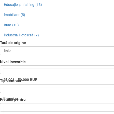
Educație și training (13)
Imobiliare (5)
Auto (10)
Industria Hotelieră (7)
Țară de origine
Nivel investiție
25.001 - 50.000 EUR
Tip contract
Franciza
Pretabil pentru