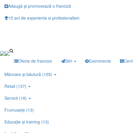
Mergi la conţinutul principal
Adaugă și promovează o franciză
15 ani de experienta si profesionalism
Oferte de francize
Stiri
Evenimente
Cent
Mâncare și băutură (155)
Retail (137)
Servicii (18)
Frumusețe (13)
Educație și training (13)