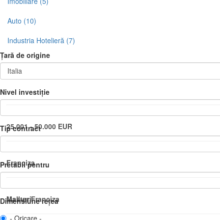
Imobiliare (5)
Auto (10)
Industria Hotelieră (7)
Țară de origine
Nivel investiție
25.001 - 50.000 EUR
Tip contract
Franciza
Pretabil pentru
Master Franciza
Mall-uri
Dimensiune rețea
- Oricare -