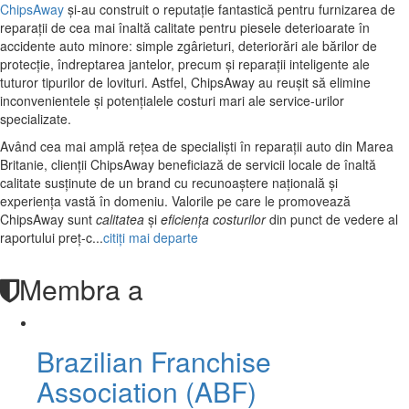
ChipsAway
și-au construit o reputație fantastică pentru furnizarea de
reparații de cea mai înaltă calitate pentru piesele deterioarate în
accidente auto minore: simple zgârieturi, deteriorări ale bărilor de
protecție, îndreptarea jantelor, precum și reparații inteligente ale
tuturor tipurilor de lovituri. Astfel, ChipsAway au reușit să elimine
inconvenientele și potențialele costuri mari ale service-urilor
specializate.
Având cea mai amplă rețea de specialiști în reparații auto din Marea
Britanie, clienții ChipsAway beneficiază de servicii locale de înaltă
calitate susținute de un brand cu recunoaștere națională și
experiența vastă în domeniu. Valorile pe care le promovează
ChipsAway sunt
calitatea
și
eficiența costurilor
din punct de vedere al
raportului preț-c
...
citiţi mai departe
Membra a
Brazilian Franchise
Association (ABF)