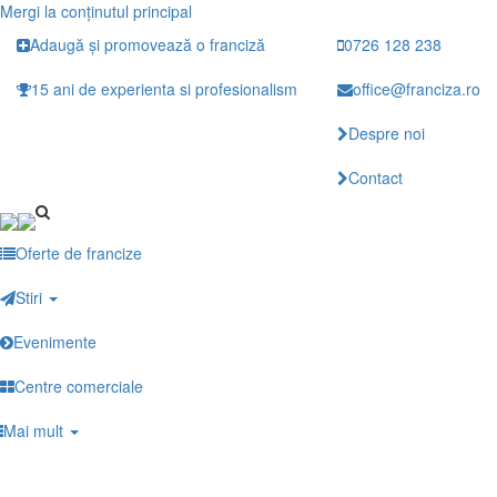
Mergi la conţinutul principal
Adaugă și promovează o franciză
0726 128 238
15 ani de experienta si profesionalism
office@franciza.ro
Despre noi
Contact
Oferte de francize
Stiri
Evenimente
Centre comerciale
Mai mult