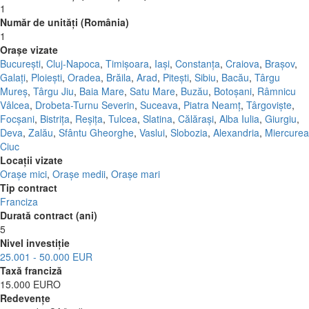
1
Număr de unități (România)
1
Orașe vizate
București
,
Cluj-Napoca
,
Timișoara
,
Iași
,
Constanța
,
Craiova
,
Brașov
,
Galați
,
Ploiești
,
Oradea
,
Brăila
,
Arad
,
Pitești
,
Sibiu
,
Bacău
,
Târgu
Mureș
,
Târgu Jiu
,
Baia Mare
,
Satu Mare
,
Buzău
,
Botoșani
,
Râmnicu
Vâlcea
,
Drobeta-Turnu Severin
,
Suceava
,
Piatra Neamț
,
Târgoviște
,
Focșani
,
Bistrița
,
Reșița
,
Tulcea
,
Slatina
,
Călărași
,
Alba Iulia
,
Giurgiu
,
Deva
,
Zalău
,
Sfântu Gheorghe
,
Vaslui
,
Slobozia
,
Alexandria
,
Miercurea
Ciuc
Locații vizate
Orașe mici
,
Orașe medii
,
Orașe mari
Tip contract
Franciza
Durată contract (ani)
5
Nivel investiție
25.001 - 50.000 EUR
Taxă franciză
15.000 EURO
Redevențe