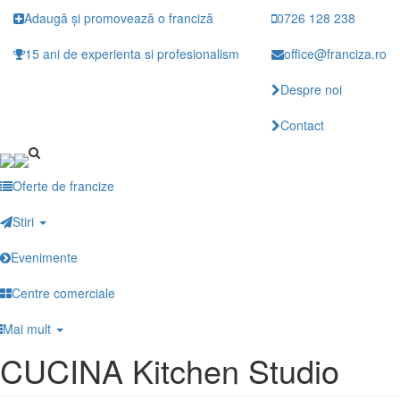
Mergi
Adaugă și promovează o franciză
0726 128 238
la
conţinutul
15 ani de experienta si profesionalism
office@franciza.ro
principal
Despre noi
Contact
Oferte de francize
Stiri
Evenimente
Centre comerciale
Mai mult
CUCINA Kitchen Studio