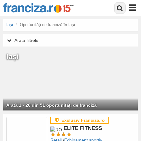
Mergi
Iași
Oportunități de franciză în Iași
la
conţinutul
Arată filtrele
principal
Iași
Arată 1 - 20 din 51 oportunități de franciză
Exclusiv Franciza.ro
ELITE FITNESS
Retail
Echipament sportiv