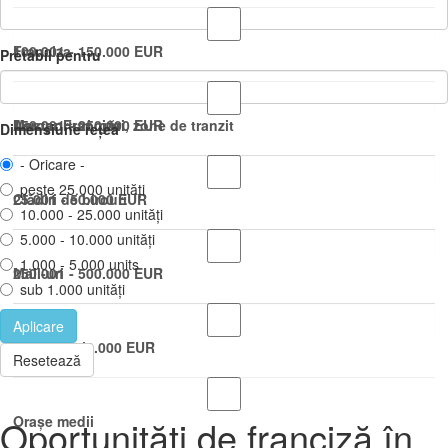
100.001 - 150.000 EUR
Franciza
Pretabil pentru
150.001 - 250.000 EUR
Master Franciza
Aeroporturi, gări, zone de tranzit
Dimensiune rețea
- Oricare -
peste 25.000 unități
25.001 - 50.000 EUR
Clădiri de birouri
10.000 - 25.000 unități
5.000 - 10.000 unități
1.000 - 5.000 units
250.001 - 500.000 EUR
Mall-uri
sub 1.000 unități
Aplicare
50.001 - 100.000 EUR
Orașe mari
Resetează
Oportunități de franciză în
Orașe medii