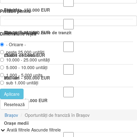
100.001 - 150.000 EUR
Franciza
Pretabil pentru
150.001 - 250.000 EUR
Master Franciza
Aeroporturi, gări, zone de tranzit
Dimensiune rețea
- Oricare -
peste 25.000 unități
25.001 - 50.000 EUR
Clădiri de birouri
10.000 - 25.000 unități
5.000 - 10.000 unități
1.000 - 5.000 units
250.001 - 500.000 EUR
Mall-uri
sub 1.000 unități
Aplicare
50.001 - 100.000 EUR
Orașe mari
Resetează
Brașov
Oportunități de franciză în Brașov
Orașe medii
Arată filtrele
Ascunde filtrele