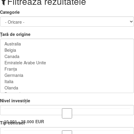
Filtrează rezultatele
Categorie
Țară de origine
Nivel investiție
10.001 - 25.000 EUR
Tip contract