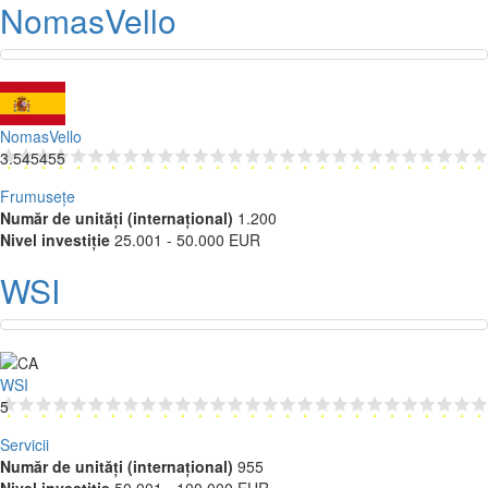
NomasVello
NomasVello
3.545455
Frumusețe
Număr de unități (internațional)
1.200
Nivel investiție
25.001 - 50.000 EUR
WSI
WSI
5
Servicii
Număr de unități (internațional)
955
Nivel investiție
50.001 - 100.000 EUR