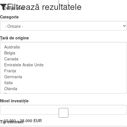
Filtrează rezultatele
Orașe mici
Categorie
Țară de origine
Nivel investiție
10.001 - 25.000 EUR
Tip contract