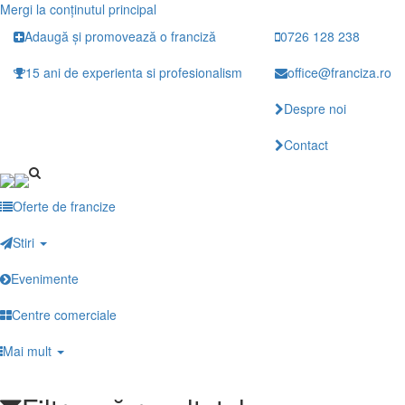
Mergi la conţinutul principal
Adaugă și promovează o franciză
0726 128 238
15 ani de experienta si profesionalism
office@franciza.ro
Despre noi
Contact
Oferte de francize
Stiri
Evenimente
Centre comerciale
Mai mult