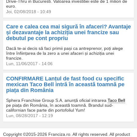
Drive-Thru in Bucuresti. Valoarea investitiei este de 1 milion de
euro.
Joi, 02/08/2018 - 10:49
Care e calea cea mai sigură în afaceri? Avantaje
și dezavantaje la achiziția unei francize sau
debutul pe cont propriu
Dacă te-ai decis să faci primii pași ca antreprenor, poți alege
între înființarea de la zero a unei afaceri și achiziția unei
francize.
Lun, 11/06/2017 - 14:06
CONFIRMARE Lanțul de fast food cu specific
mexican Taco Bell intră în această toamnă pe
piața din România
Sphera Franchise Group S.A. anunță oficial intrarea
Taco Bell
pe piața din România, în această toamnă. Brandul sud-
californian face parte din portofoliul Yum!
Lun, 08/28/2017 - 12:19
Copyright ©2015-2026 Franciza.ro. All rights reserved. All product