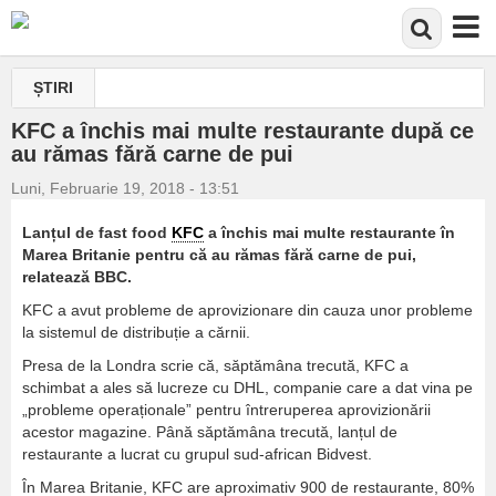
Mergi
ȘTIRI
la
conţinutul
KFC a închis mai multe restaurante după ce
principal
au rămas fără carne de pui
Luni, Februarie 19, 2018 - 13:51
Lanțul de fast food
KFC
a închis mai multe restaurante în
Marea Britanie pentru că au rămas fără carne de pui,
relatează BBC.
KFC a avut probleme de aprovizionare din cauza unor probleme
la sistemul de distribuție a cărnii.
Presa de la Londra scrie că, săptămâna trecută, KFC a
schimbat a ales să lucreze cu DHL, companie care a dat vina pe
„probleme operaționale” pentru întreruperea aprovizionării
acestor magazine. Până săptămâna trecută, lanțul de
restaurante a lucrat cu grupul sud-african Bidvest.
În Marea Britanie, KFC are aproximativ 900 de restaurante, 80%