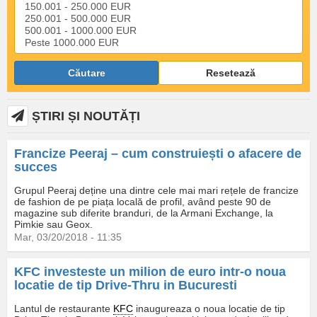
Căutare
Resetează
ȘTIRI ȘI NOUTĂȚI
Francize Peeraj – cum construiești o afacere de
succes
Grupul Peeraj deține una dintre cele mai mari rețele de francize
de fashion de pe piața locală de profil, având peste 90 de
magazine sub diferite branduri, de la Armani Exchange, la
Pimkie sau Geox.
Mar, 03/20/2018 - 11:35
KFC investeste un milion de euro intr-o noua
locatie de tip Drive-Thru in Bucuresti
Lantul de restaurante
KFC
inaugureaza o noua locatie de tip