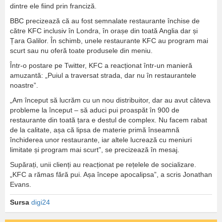
dintre ele fiind prin franciză.
BBC precizează că au fost semnalate restaurante închise de
către KFC inclusiv în Londra, în orașe din toată Anglia dar și
Țara Galilor. În schimb, unele restaurante KFC au program mai
scurt sau nu oferă toate produsele din meniu.
Într-o postare pe Twitter, KFC a reacționat într-un manieră
amuzantă: „Puiul a traversat strada, dar nu în restaurantele
noastre”.
„Am început să lucrăm cu un nou distribuitor, dar au avut câteva
probleme la început – să aduci pui proaspăt în 900 de
restaurante din toată țara e destul de complex. Nu facem rabat
de la calitate, așa că lipsa de materie primă înseamnă
închiderea unor restaurante, iar altele lucrează cu meniuri
limitate și program mai scurt”, se precizează în mesaj.
Supărați, unii clienți au reacționat pe rețelele de socializare.
„KFC a rămas fără pui. Așa începe apocalipsa”, a scris Jonathan
Evans.
Sursa
digi24