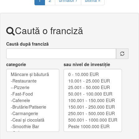
1
2
următor ›
ultima »
Caută o franciză
Caută după franciză
categorie
sau nivel de investiție